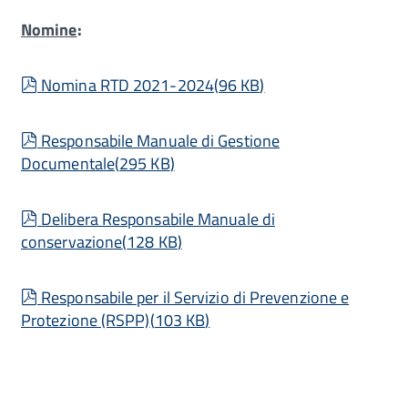
Nomine
:
pdf
Nomina RTD 2021-2024
(
96 KB
)
pdf
Responsabile Manuale di Gestione
Documentale
(
295 KB
)
pdf
Delibera Responsabile Manuale di
conservazione
(
128 KB
)
pdf
Responsabile per il Servizio di Prevenzione e
Protezione (RSPP)
(
103 KB
)