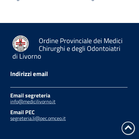
Ordine Provinciale dei Medici
Chirurghi e degli Odontoiatri
di Livorno
Indirizzi email
Email segreteria
info@medicilivorno.it
Email PEC
segreteria.li@pec.omceo.it
Tor
su