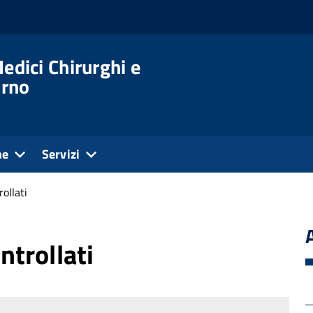
edici Chirurghi e
orno
ne
Servizi
rollati
ntrollati