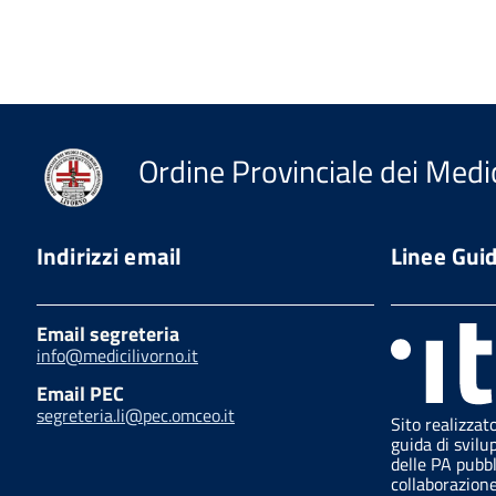
Ordine Provinciale dei Medic
Indirizzi email
Linee Gui
Email segreteria
info@medicilivorno.it
Email PEC
segreteria.li@pec.omceo.it
Sito realizzat
guida di svilu
delle PA pubb
collaborazion