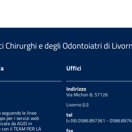
i Chirurghi e degli Odontoiatri di Livor
da
Uffici
Indirizzo
Via Michon 8, 57126
Livorno (LI)
o seguendo le linee
tel
ppo per i servizi web
(+39) 0586.897361 - 0586.897
licate da AGID in
e con il TEAM PER LA
fax