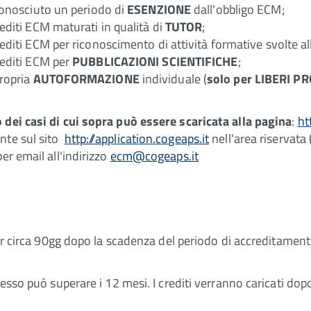
riconosciuto un periodo di
ESENZIONE
dall'obbligo ECM;
crediti ECM maturati in qualità di
TUTOR
;
crediti ECM per riconoscimento di attività formative svolte all
crediti ECM per
PUBBLICAZIONI SCIENTIFICHE
;
propria
AUTOFORMAZIONE
individuale (
solo per LIBERI P
 dei casi di cui sopra può essere scaricata alla pagina
:
ht
nte sul sito
http://application.cogeaps.it
nell'area riservata
er email all'indirizzo
ecm@cogeaps.it
der circa 90gg dopo la scadenza del periodo di accreditamen
esso può superare i 12 mesi. I crediti verranno caricati dopo