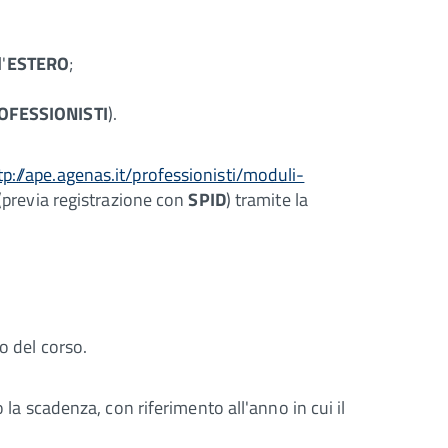
'
ESTERO
;
ROFESSIONISTI
).
tp://ape.agenas.it/professionisti/moduli-
 (previa registrazione con
SPID
) tramite la
to del corso.
 la scadenza, con riferimento all'anno in cui il