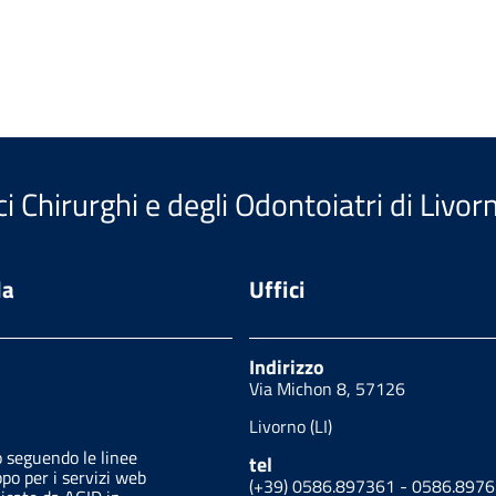
i Chirurghi e degli Odontoiatri di Livor
da
Uffici
Indirizzo
Via Michon 8, 57126
Livorno (LI)
o seguendo le linee
tel
ppo per i servizi web
(+39) 0586.897361 - 0586.897