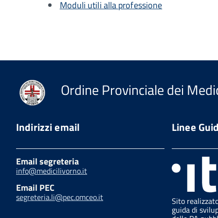
Moduli utili alla professione
Ordine Provinciale dei Medic
Indirizzi email
Linee Gui
Email segreteria
info@medicilivorno.it
Email PEC
segreteria.li@pec.omceo.it
Sito realizzat
guida di svilu