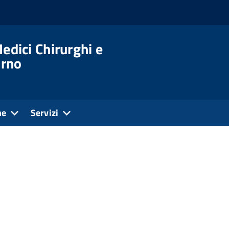
edici Chirurghi e
orno
ne
Servizi