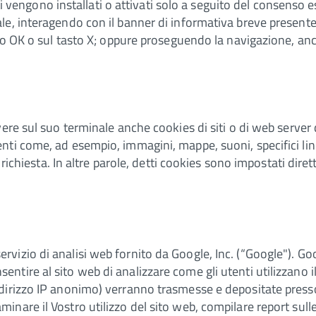
ti vengono installati o attivati solo a seguito del consenso es
e, interagendo con il banner di informativa breve presente 
to OK o sul tasto X; oppure proseguendo la navigazione, anch
re sul suo terminale anche cookies di siti o di web server di
ti come, ad esempio, immagini, mappe, suoni, specifici lin
 richiesta. In altre parole, detti cookies sono impostati dire
rvizio di analisi web fornito da Google, Inc. (“Google"). Goo
sentire al sito web di analizzare come gli utenti utilizzano 
indirizzo IP anonimo) verranno trasmesse e depositate presso 
minare il Vostro utilizzo del sito web, compilare report sulle 