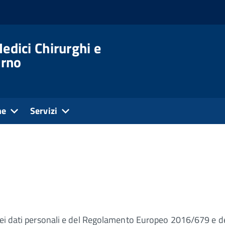
edici Chirurghi e
orno
ne
Servizi
 dei dati personali e del Regolamento Europeo 2016/679 e de