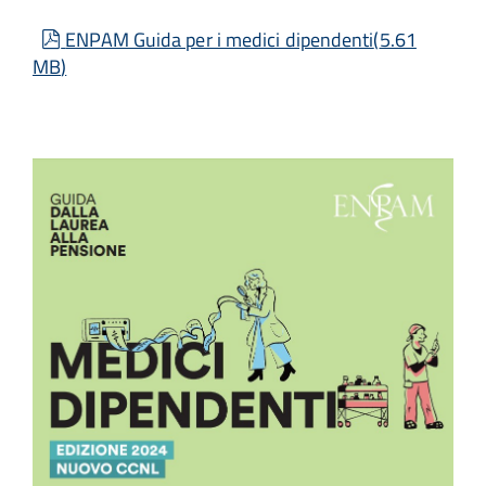
pdf
ENPAM Guida per i medici dipendenti
(
5.61
MB
)